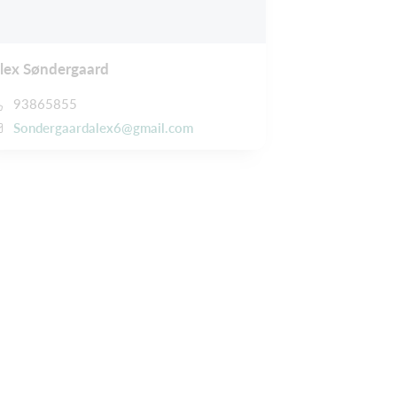
lex Søndergaard
93865855
Sondergaardalex6@gmail.com