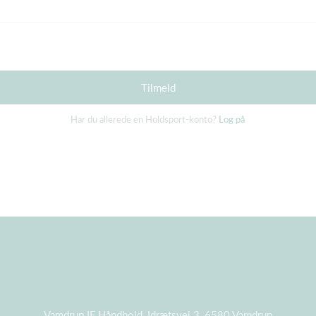
Tilmeld
Har du allerede en Holdsport-konto?
Log på
Vamdrup IF Håndbold, Idrætsvej 3, 6580 Vamdrup