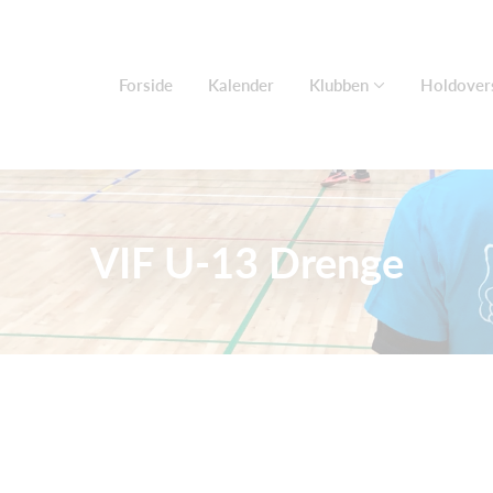
Forside
Kalender
Klubben
Holdovers
VIF U-13 Drenge