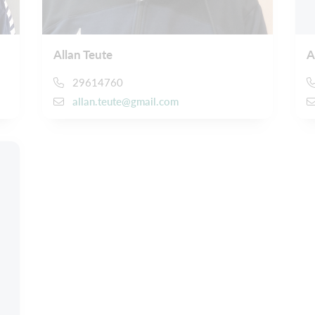
Allan Teute
A
29614760
allan.teute@gmail.com