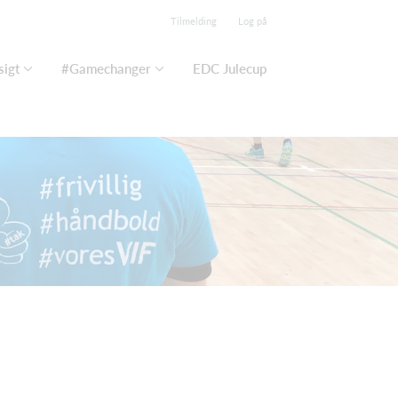
Tilmelding
Log på
igt
#Gamechanger
EDC Julecup